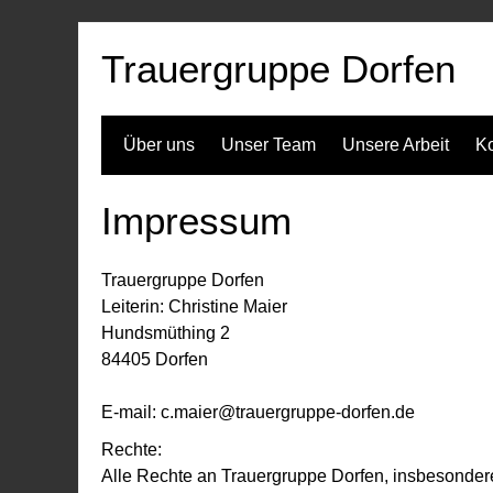
Zum
Inhalt
Trauergruppe Dorfen
springen
Über uns
Unser Team
Unsere Arbeit
Ko
Impressum
Trauergruppe Dorfen
Leiterin: Christine Maier
Hundsmüthing 2
84405 Dorfen
E-mail: c.maier@trauergruppe-dorfen.de
Rechte:
Alle Rechte an Trauergruppe Dorfen, insbesondere